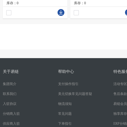
库存：0
库存：0
关于易链
帮助中心
特色服
集团简介
支付操作指引
活动专区
联系我们
美元切换常见问题答疑
售后条款
入驻协议
物流须知
易链会员
分销商入驻
常见问题
独享库存
供应商入驻
下单指引
ERP分