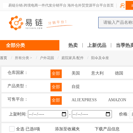
易链分销-跨境电商一件代发分销平台 海外仓外贸货源平台平台首页
全部分类
热卖
上新优品
当季热
/
/
/
/
首页
所有分类 >
户外花园
庭院家具/配件
阳伞及伞座
仓库国家：
美国
意大利
德国
全部
产品类型：
自提
全部
可售平台：
ALIEXPRESS
AMAZON
全部
上架时间:
-
价格:
全选
已选
0
项
添加至收藏夹
下载产品信息