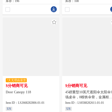
库存：196
库存：108
7天无理由退货
$分销商可见
$分销商可见
Door Canopy 118
45磅重型10英尺遮阳伞太阳伞
场桌伞，8根铁伞骨，金属框
不带底座，240gsm涤纶布
Item ID：LS2668282806-01-01
Item ID：LS8588282611-01-01
US
US