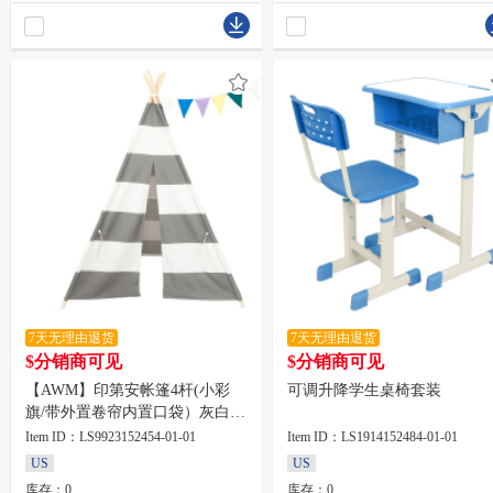
7天无理由退货
7天无理由退货
$分销商可见
$分销商可见
【AWM】印第安帐篷4杆(小彩
可调升降学生桌椅套装
旗/带外置卷帘内置口袋）灰白条
纹
Item ID：LS9923152454-01-01
Item ID：LS1914152484-01-01
US
US
库存：0
库存：0