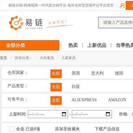
易链分销-跨境电商一件代发分销平台 海外仓外贸货源平台平台首页
全部分类
热卖
上新优品
当季热
/
/
/
首页
所有分类 >
大件家具
儿童家具
仓库国家：
美国
意大利
德国
全部
产品类型：
自提
全部
可售平台：
ALIEXPRESS
AMAZON
全部
上架时间:
-
价格:
全选
已选
0
项
添加至收藏夹
下载产品信息