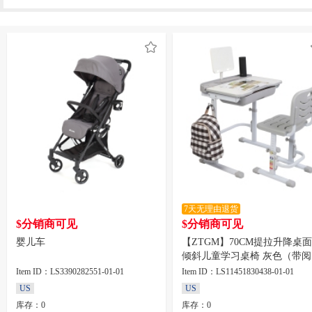
7天无理由退货
$分销商可见
$分销商可见
婴儿车
【ZTGM】70CM提拉升降桌
倾斜儿童学习桌椅 灰色（带阅
架不带台灯）
Item ID：LS3390282551-01-01
Item ID：LS11451830438-01-01
US
US
库存：0
库存：0