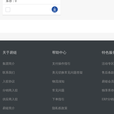
库存：0
关于易链
帮助中心
特色服
集团简介
支付操作指引
活动专区
联系我们
美元切换常见问题答疑
售后条款
入驻协议
物流须知
易链会员
分销商入驻
常见问题
独享库存
供应商入驻
下单指引
ERP分
易链简介
隐私权政策