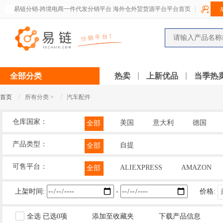
易链分销-跨境电商一件代发分销平台 海外仓外贸货源平台平台首页
全部分类
热卖
上新优品
当季热
/
/
首页
所有分类 >
汽车配件
仓库国家：
美国
意大利
德国
全部
产品类型：
自提
全部
可售平台：
ALIEXPRESS
AMAZON
全部
上架时间:
-
价格:
全选
已选
0
项
添加至收藏夹
下载产品信息