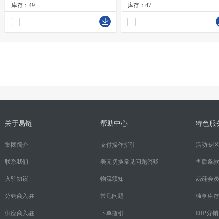
库存：49
库存：47
关于易链
帮助中心
特色服
集团简介
支付操作指引
活动专区
联系我们
美元切换常见问题答疑
售后条款
入驻协议
物流须知
易链会员
分销商入驻
常见问题
独享库存
供应商入驻
下单指引
ERP分