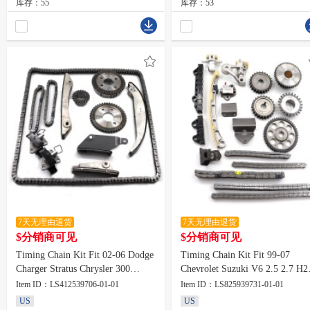
库存：55
库存：53
7天无理由退货
7天无理由退货
$分销商可见
$分销商可见
Timing Chain Kit Fit 02-06 Dodge
Timing Chain Kit Fit 99-07
Charger Stratus Chrysler 300
Chevrolet Suzuki V6 2.5 2.7 H
Concorde 2.7 DOHC
H27A
Item ID：LS412539706-01-01
Item ID：LS825939731-01-01
US
US