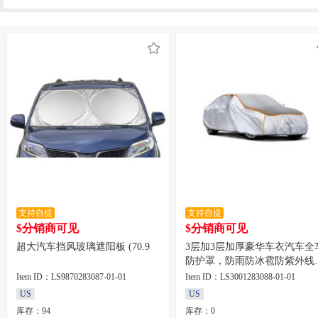
支持自提
支持自提
$分销商可见
$分销商可见
超大汽车挡风玻璃遮阳板 (70.9
3层加3层加厚豪华车衣汽车全
防护罩，防雨防冰雹防紫外线
尺寸：170 x 65 x 47英寸，净
Item ID：LS9870283087-01-01
Item ID：LS3001283088-01-01
7.1磅，厚0.16英寸厚豪华车衣
US
US
车全车防护罩，防雨防冰雹防
库存：94
库存：0
外线，尺寸：170 x 65 x 47英