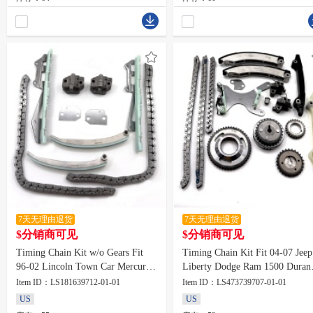
7天无理由退货
7天无理由退货
$分销商可见
$分销商可见
Timing Chain Kit w/o Gears Fit
Timing Chain Kit Fit 04-07 Jeep
96-02 Lincoln Town Car Mercury
Liberty Dodge Ram 1500 Duran
Cougar Marquis
Dakota VIN K 3.7
Item ID：LS181639712-01-01
Item ID：LS473739707-01-01
US
US