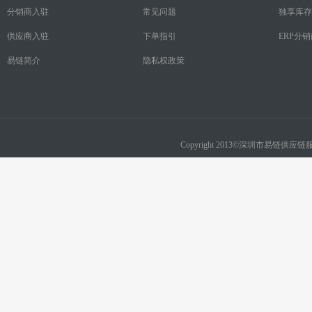
分销商入驻
常见问题
独享库存
供应商入驻
下单指引
ERP分
易链简介
隐私权政策
Copyright 2013©深圳市易链供应链服务有