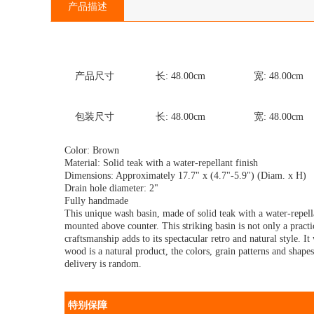
产品描述
产品尺寸
长:
48.00
cm
宽:
48.00
cm
包装尺寸
长:
48.00
cm
宽:
48.00
cm
Color: Brown
Material: Solid teak with a water-repellant finish
Dimensions: Approximately 17.7" x (4.7"-5.9") (Diam. x H)
Drain hole diameter: 2"
Fully handmade
This unique wash basin, made of solid teak with a water-repell
mounted above counter. This striking basin is not only a practi
craftsmanship adds to its spectacular retro and natural style. It 
wood is a natural product, the colors, grain patterns and shap
delivery is random.
特别保障