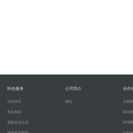
特色服务
公司简介
合作
活动专区
测试
仓网
售后条款
易仓
易链会员礼包
跨境
独享库存规则
SellerW