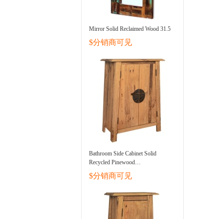
Mirror Solid Reclaimed Wood 31.5
$分销商可见
Bathroom Side Cabinet Solid
Recycled Pinewood
23.2inchx12.6inchx31.5inch
$分销商可见