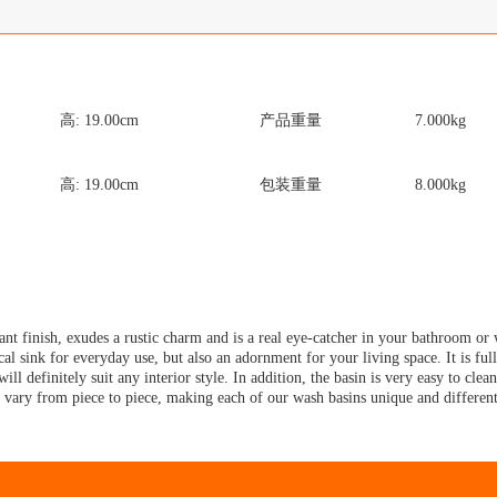
高:
19.00
cm
产品重量
7.000
kg
高:
19.00
cm
包装重量
8.000
kg
ant finish, exudes a rustic charm and is a real eye-catcher in your bathroom or
cal sink for everyday use, but also an adornment for your living space. It is f
will definitely suit any interior style. In addition, the basin is very easy to cle
es vary from piece to piece, making each of our wash basins unique and different