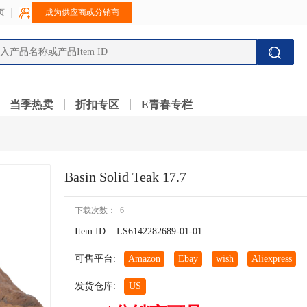
页
成为供应商或分销商
当季热卖
折扣专区
E青春专栏
Basin Solid Teak 17.7
下载次数： 6
Item ID:
LS6142282689-01-01
可售平台:
Amazon
Ebay
wish
Aliexpress
发货仓库:
US