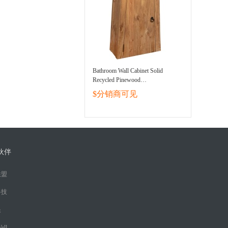
Bathroom Wall Cabinet Solid
Recycled Pinewood
16.5inchx9.1inchx27.6inch
$分销商可见
伙伴
联盟
科技
眼
ell