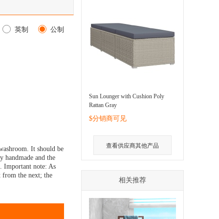
英制
公制
Sun Lounger with Cushion Poly
Rattan Gray
$分销商可见
查看供应商其他产品
 washroom. It should be
ully handmade and the
an. Important note: As
 from the next; the
相关推荐