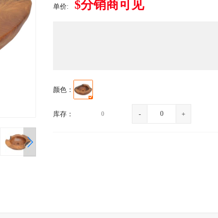
$分销商可见
单价:
颜色：
库存：
0
-
+