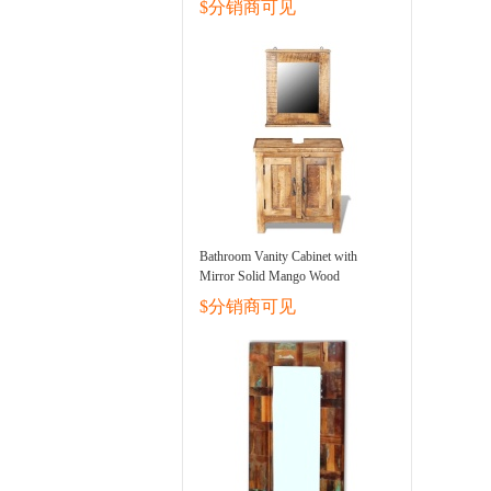
$分销商可见
Bathroom Vanity Cabinet with
Mirror Solid Mango Wood
$分销商可见