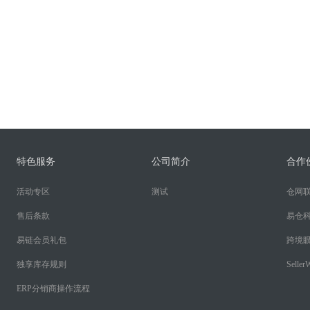
特色服务
公司简介
合作
活动专区
测试
仓网
售后条款
易仓
易链会员礼包
跨境
独享库存规则
SellerW
ERP分销商操作流程