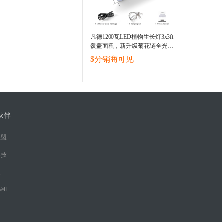
凡德1200瓦LED植物生长灯3x3ft
覆盖面积，新升级菊花链全光
谱，适用于室内植物，蔬菜和花
$分销商可见
卉双开关，水培植物灯带192颗
LED灯珠
伙伴
联盟
科技
眼
ell