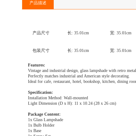
产品描述
产品尺寸
长:
35.01
cm
宽:
35.01
cm
包装尺寸
长:
35.01
cm
宽:
35.01
cm
Features:
Vintage and industrial design, glass lampshade with retro meta
Perfectly matches industrial and American style decorating.
Ideal for cafe, restaurant, hotel, bookshop, kitchen, dining ro
Specification:
Installation Method: Wall-mounted
Light Dimension (D x H): 11 x 10.24 (28 x 26 cm)
Package Content:
1x Glass Lampshade
1x Bulb Holder
1x Base