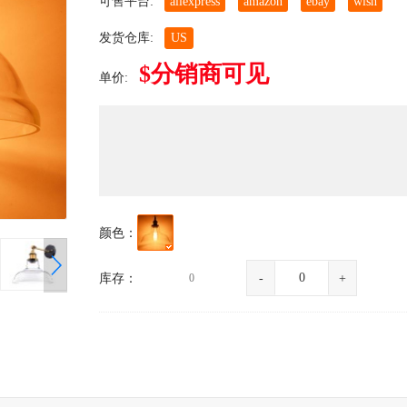
可售平台:
aliexpress
amazon
ebay
wish
发货仓库:
US
$分销商可见
单价:
颜色：
库存：
0
-
+