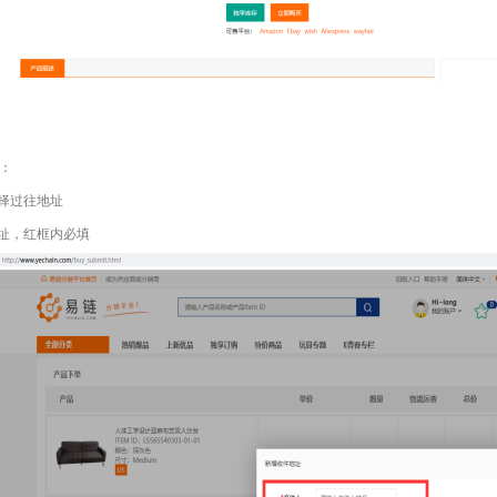
式：
择过往地址
址，红框内必填